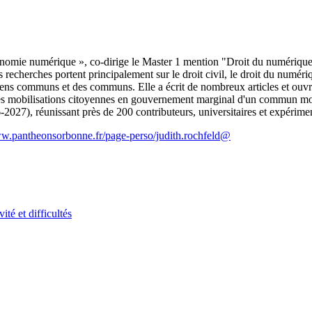
conomie numérique », co-dirige le Master 1 mention "Droit du numérique
echerches portent principalement sur le droit civil, le droit du numériqu
 biens communs et des communs. Elle a écrit de nombreux articles et ouv
es mobilisations citoyennes en gouvernement marginal d'un commun mond
-2027), réunissant près de 200 contributeurs, universitaires et expéri
ww.pantheonsorbonne.fr/page-perso/judith.rochfeld@
ité et difficultés