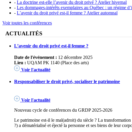
-
La doctrine est-elle l’avenir du droit privé ? Atelier hivernal
-
Les dommages-intérêts exemplaires au Québec : un régime d’i
-
L’avenir du droit privé est-il femme ? Atelier automnal
Voir toutes les conférences
ACTUALITÉS
L’avenir du droit privé est-il femme ?
Date de l'événement :
12 décembre 2025
Lieu :
UQAM PK 1140 (Place des arts)
Voir l'actualité
Responsabiliser le droit privé, socialiser le patrimoine
Voir l'actualité
Nouveau cycle de conférences du GRDP 2025-2026
Le patrimoine est-il le mal(adroit) du siècle ? La transformation 
?) a dématérialisé et éjecté la personne et ses biens de leur corp