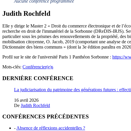
Aucune conférence programmée
Judith Rochfeld
Elle y dirige le Master 2 « Droit du commerce électronique et de l’é
recherche en droit de l'immatériel de la Sorbonne (DReDIS-IRJS). Ses r
particulier sous les prismes des renouvellements de la propriété, des
mobilisation citoyenne, O. Jacob, 2019 (comportant une analyse de c
Dictionnaire des biens communs » (dont la 3e édition paraîtra en 2026
Profil sur le site de l'université Paris 1 Panthéon Sorbonne :
https://w
Mots-clés:
Conférencier(e)s
DERNIÈRE CONFÉRENCE
La judiciarisation du patrimoine des générations futures : effectiv
16 avril 2026
De
Judith Rochfeld
CONFÉRENCES PRÉCÉDENTES
-
Absence de réflexions accidentelles ?